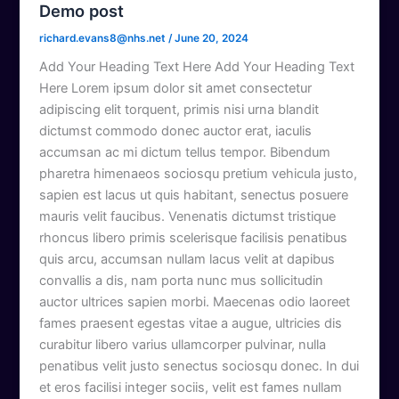
Demo post
richard.evans8@nhs.net
/
June 20, 2024
Add Your Heading Text Here Add Your Heading Text
Here Lorem ipsum dolor sit amet consectetur
adipiscing elit torquent, primis nisi urna blandit
dictumst commodo donec auctor erat, iaculis
accumsan ac mi dictum tellus tempor. Bibendum
pharetra himenaeos sociosqu pretium vehicula justo,
sapien est lacus ut quis habitant, senectus posuere
mauris velit faucibus. Venenatis dictumst tristique
rhoncus libero primis scelerisque facilisis penatibus
quis arcu, accumsan nullam lacus velit at dapibus
convallis a dis, nam porta nunc mus sollicitudin
auctor ultrices sapien morbi. Maecenas odio laoreet
fames praesent egestas vitae a augue, ultricies dis
curabitur libero varius ullamcorper pulvinar, nulla
penatibus velit justo senectus sociosqu donec. In dui
et eros facilisi integer sociis, velit est fames nullam