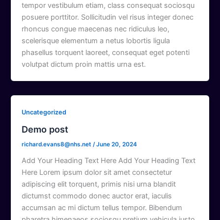
tempor vestibulum etiam, class consequat sociosqu
posuere porttitor. Sollicitudin vel risus integer donec
rhoncus congue maecenas nec ridiculus leo,
scelerisque elementum a netus lobortis ligula
phasellus torquent laoreet, consequat eget potenti
volutpat dictum proin mattis urna est.
Uncategorized
Demo post
richard.evans8@nhs.net
/
June 20, 2024
Add Your Heading Text Here Add Your Heading Text
Here Lorem ipsum dolor sit amet consectetur
adipiscing elit torquent, primis nisi urna blandit
dictumst commodo donec auctor erat, iaculis
accumsan ac mi dictum tellus tempor. Bibendum
pharetra himenaeos sociosqu pretium vehicula justo,