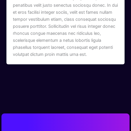
penatibus velit justo senectus sociosqu donec. In dui
et eros facilisi integer sociis, velit est fames nullam
tempor vestibulum etiam, class consequat sociosqu
posuere porttitor. Sollicitudin vel risus integer donec
rhoncus congue maecenas nec ridiculus leo,
scelerisque elementum a netus lobortis ligula
phasellus torquent laoreet, consequat eget potenti
volutpat dictum proin mattis urna est.