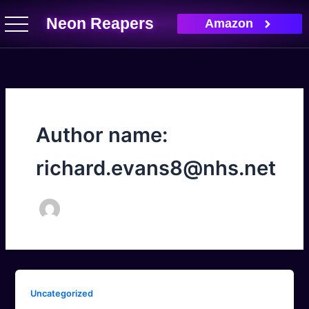
Skip
Neon Reapers
Amazon
to
content
Author name:
richard.evans8@nhs.net
Uncategorized