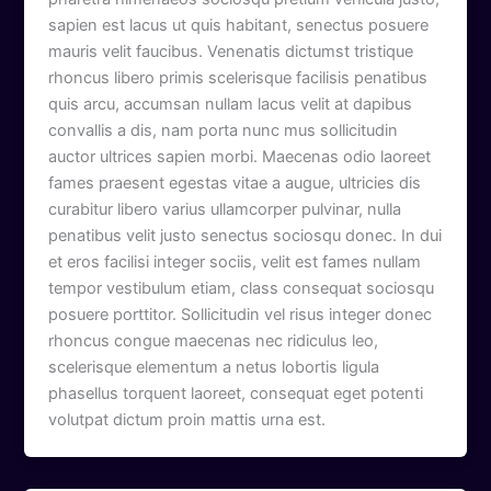
sapien est lacus ut quis habitant, senectus posuere
mauris velit faucibus. Venenatis dictumst tristique
rhoncus libero primis scelerisque facilisis penatibus
quis arcu, accumsan nullam lacus velit at dapibus
convallis a dis, nam porta nunc mus sollicitudin
auctor ultrices sapien morbi. Maecenas odio laoreet
fames praesent egestas vitae a augue, ultricies dis
curabitur libero varius ullamcorper pulvinar, nulla
penatibus velit justo senectus sociosqu donec. In dui
et eros facilisi integer sociis, velit est fames nullam
tempor vestibulum etiam, class consequat sociosqu
posuere porttitor. Sollicitudin vel risus integer donec
rhoncus congue maecenas nec ridiculus leo,
scelerisque elementum a netus lobortis ligula
phasellus torquent laoreet, consequat eget potenti
volutpat dictum proin mattis urna est.